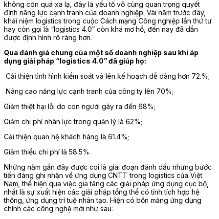
không còn quá xa lạ, đây là yếu tố vô cùng quan trọng quyết
định năng lực cạnh tranh của doanh nghiệp. Vài năm trước đây,
khái niệm logistics trong cuộc Cách mạng Công nghiệp lần thứ tư
hay còn gọi là “logistics 4.0” còn khá mơ hồ, đến nay đã dần
được định hình rõ ràng hơn.
Qua đánh giá chung của một số doanh nghiệp sau khi áp
dụng giải pháp “logistics 4.0” đã giúp họ:
Cải thiện tình hình kiểm soát và lên kế hoạch dễ dàng hơn 72.%;
Nâng cao năng lực cạnh tranh của công ty lên 70%;
Giảm thiệt hại lỗi do con người gây ra đến 68%;
Giảm chi phí nhân lực trong quản lý là 62%;
Cải thiện quan hệ khách hàng là 61.4%;
Giảm thiểu chi phí là 58.5%.
Những năm gần đây được coi là giai đoạn đánh dấu những bước
tiến đáng ghi nhận về ứng dụng CNTT trong logistics của Việt
Nam, thể hiện qua việc gia tăng các giải pháp ứng dụng cục bộ,
nhất là sự xuất hiện các giải pháp tổng thể có tính tích hợp hệ
thống, ứng dụng trí tuệ nhân tạo. Hiện có bốn mảng ứng dụng
chính các công nghệ mới như sau: