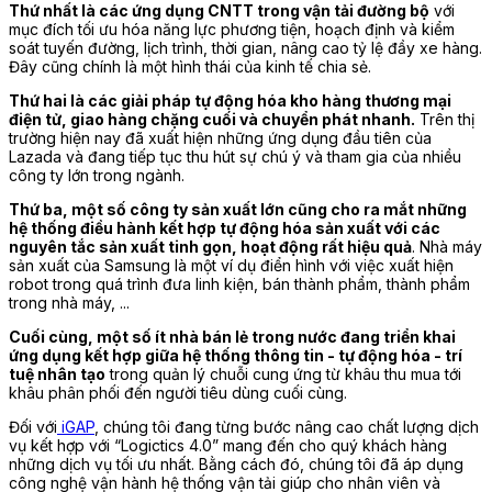
Thứ nhất là các ứng dụng CNTT trong vận tải đường bộ
với
mục đích tối ưu hóa năng lực phương tiện, hoạch định và kiểm
soát tuyến đường, lịch trình, thời gian, nâng cao tỷ lệ đầy xe hàng.
Đây cũng chính là một hình thái của kinh tế chia sẻ.
Thứ hai là các giải pháp tự động hóa kho hàng thương mại
điện tử, giao hàng chặng cuối và chuyển phát nhanh.
Trên thị
trường hiện nay đã xuất hiện những ứng dụng đầu tiên của
Lazada và đang tiếp tục thu hút sự chú ý và tham gia của nhiều
công ty lớn trong ngành.
Thứ ba, một số công ty sản xuất lớn cũng cho ra mắt những
hệ thống điều hành kết hợp tự động hóa sản xuất với các
nguyên tắc sản xuất tinh gọn, hoạt động rất hiệu quả
. Nhà máy
sản xuất của Samsung là một ví dụ điển hình với việc xuất hiện
robot trong quá trình đưa linh kiện, bán thành phẩm, thành phẩm
trong nhà máy, ...
Cuối cùng, một số ít nhà bán lẻ trong nước đang triển khai
ứng dụng kết hợp giữa hệ thống thông tin - tự động hóa - trí
tuệ nhân tạo
trong quản lý chuỗi cung ứng từ khâu thu mua tới
khâu phân phối đến người tiêu dùng cuối cùng.
Đối với
iGAP
, chúng tôi đang từng bước nâng cao chất lượng dịch
vụ kết hợp với “Logictics 4.0” mang đến cho quý khách hàng
những dịch vụ tối ưu nhất. Bằng cách đó, chúng tôi đã áp dụng
công nghệ vận hành hệ thống vận tải giúp cho nhân viên và