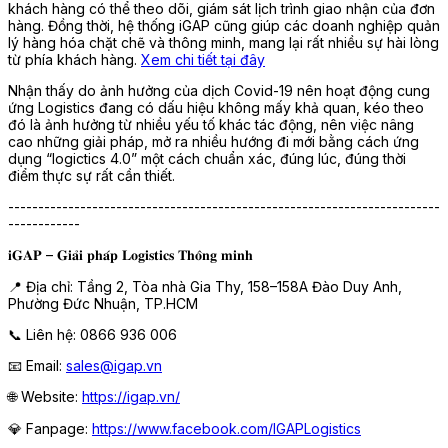
khách hàng có thể theo dõi, giám sát lịch trình giao nhận của đơn
hàng. Đồng thời, hệ thống iGAP cũng giúp các doanh nghiệp quản
lý hàng hóa chặt chẽ và thông minh, mang lại rất nhiều sự hài lòng
từ phía khách hàng.
Xem chi tiết tại đây
Nhận thấy do ảnh hưởng của dịch Covid-19 nên hoạt động cung
ứng Logistics đang có dấu hiệu không mấy khả quan, kéo theo
đó là ảnh hưởng từ nhiều yếu tố khác tác động, nên việc nâng
cao những giải pháp, mở ra nhiều hướng đi mới bằng cách ứng
dụng “logictics 4.0” một cách chuẩn xác, đúng lúc, đúng thời
điểm thực sự rất cần thiết.
------------------------------------------------------------------------
------------
𝐢𝐆𝐀𝐏 – 𝐆𝐢𝐚̉𝐢 𝐩𝐡𝐚́𝐩 𝐋𝐨𝐠𝐢𝐬𝐭𝐢𝐜𝐬 𝐓𝐡𝐨̂𝐧𝐠 𝐦𝐢𝐧𝐡
📍 Địa chỉ: Tầng 2, Tòa nhà Gia Thy, 158–158A Đào Duy Anh,
Phường Đức Nhuận, TP.HCM
📞 Liên hệ: 0866 936 006
📧 Email:
sales@igap.vn
🌐 Website:
https://igap.vn/
💎 Fanpage:
https://www.facebook.com/IGAPLogistics