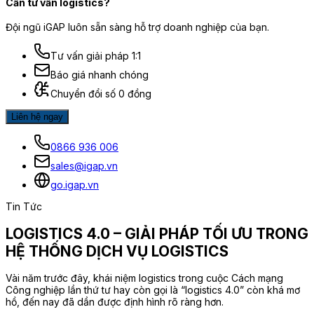
Cần tư vấn logistics?
Đội ngũ iGAP luôn sẵn sàng hỗ trợ doanh nghiệp của bạn.
Tư vấn giải pháp 1:1
Báo giá nhanh chóng
Chuyển đổi số 0 đồng
Liên hệ ngay
0866 936 006
sales@igap.vn
go.igap.vn
Tin Tức
LOGISTICS 4.0 – GIẢI PHÁP TỐI ƯU TRONG
HỆ THỐNG DỊCH VỤ LOGISTICS
Vài năm trước đây, khái niệm logistics trong cuộc Cách mạng
Công nghiệp lần thứ tư hay còn gọi là “logistics 4.0” còn khá mơ
hồ, đến nay đã dần được định hình rõ ràng hơn.