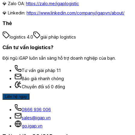
💎 Zalo OA:
https://zalo.me/igaplogistic
💎 Linkedin:
https://www.linkedin.com/company/igapvn/about/
Thẻ
logistics 4.0
giải pháp logistics
Cần tư vấn logistics?
Đội ngũ iGAP luôn sẵn sàng hỗ trợ doanh nghiệp của bạn.
Tư vấn giải pháp 1:1
Báo giá nhanh chóng
Chuyển đổi số 0 đồng
Liên hệ ngay
0866 936 006
sales@igap.vn
go.igap.vn