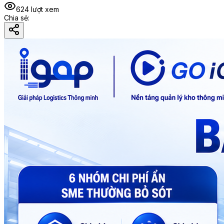
624
lượt xem
Chia sẻ
: