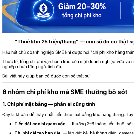
"Thuê kho 25 triệu/tháng" — con số đó có thật sự
Hầu hết chủ doanh nghiệp SME khi được hỏi "chi phí kho hàng tháng
Thực tế, tổng chi phí vận hành kho của một doanh nghiệp vừa và 
nghiệp chưa từng ngồi tính đủ.
Bài viết này giúp bạn có được con số thật sự.
6 nhóm chi phí kho mà SME thường bỏ sót
1. Chi phí mặt bằng — phần ai cũng tính
Đây là khoản dễ thấy nhất: tiền thuê mặt bằng kho hàng tháng. Tu
Tiền đặt cọc bị giam vốn
— thường 3–6 tháng tiền thuê, số t
Chi phí cải tạo ban đầu
— lắp đặt kệ, hệ thống điện, camera