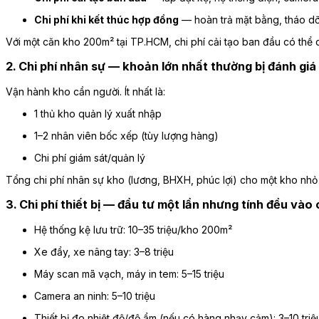
Chi phí khi kết thúc hợp đồng
— hoàn trả mặt bằng, tháo dỡ 
Với một căn kho 200m² tại TP.HCM, chi phí cải tạo ban đầu có thể 
2. Chi phí nhân sự — khoản lớn nhất thường bị đánh giá
Vận hành kho cần người. Ít nhất là:
1 thủ kho quản lý xuất nhập
1–2 nhân viên bốc xếp (tùy lượng hàng)
Chi phí giám sát/quản lý
Tổng chi phí nhân sự kho (lương, BHXH, phúc lợi) cho một kho nh
3. Chi phí thiết bị — đầu tư một lần nhưng tính đều vào 
Hệ thống kệ lưu trữ: 10–35 triệu/kho 200m²
Xe đẩy, xe nâng tay: 3–8 triệu
Máy scan mã vạch, máy in tem: 5–15 triệu
Camera an ninh: 5–10 triệu
Thiết bị đo nhiệt độ/độ ẩm (nếu có hàng nhạy cảm): 3–10 triệ