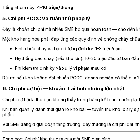
Tổng nhóm này:
4–10 triệu/tháng
5. Chi phí PCCC và tuân thủ pháp lý
Đây là khoản chi phí mà nhiều SME bỏ qua hoàn toàn — cho đến khi
Một kho hàng hóa phải đáp ứng các quy định về phòng cháy chữa 
Bình chữa cháy và bảo dưỡng định kỳ: 1–3 triệu/năm
Hệ thống báo cháy (nếu kho lớn): 10–30 triệu đầu tư ban đầu
Phí kiểm tra định kỳ và xử lý vi phạm (nếu có)
Rủi ro: nếu kho không đạt chuẩn PCCC, doanh nghiệp có thể bị xử
6. Chi phí cơ hội — khoản ít ai tính nhưng lớn nhất
Chi phí cơ hội là thứ bạn không thấy trong bảng kế toán, nhưng lại 
Khi ban quản lý dành thời gian lo kho bãi — tuyển thủ kho, xử lý sự
phẩm.
Với SME đang ở giai đoạn tăng trưởng, đây thường là chi phí đắt nh
Tổng hợp: Chi phí kho thực tế của một SME điển hình